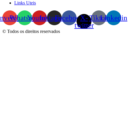
Links Uteis
nvelope
Whatsapp
Youtube
Instagram
Facebook
X-
Tiktok
Linkedin
twitter
© Todos os direitos reservados